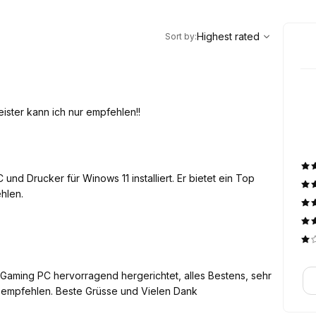
,
Highest rated
Sort
Highest rated
Sort by
:
ster kann ich nur empfehlen!!
nd Drucker für Winows 11 installiert. Er bietet ein Top
hlen.
Gaming PC hervorragend hergerichtet, alles Bestens, sehr
er empfehlen. Beste Grüsse und Vielen Dank