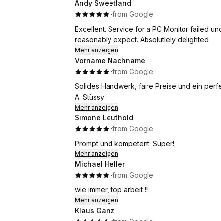
Andy Sweetland
·
·
from Google
Excellent. Service for a PC Monitor failed
reasonably expect. Absolutlely delighted
Mehr anzeigen
Vorname Nachname
·
·
from Google
Solides Handwerk, faire Preise und ein perf
A. Stüssy
Mehr anzeigen
Simone Leuthold
·
·
from Google
Prompt und kompetent. Super!
Mehr anzeigen
Michael Heller
·
·
from Google
wie immer, top arbeit !!!
Mehr anzeigen
Klaus Ganz