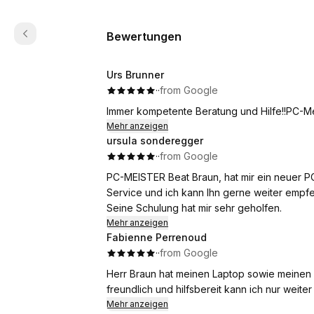
Bewertungen
Urs Brunner
·
·
from Google
Immer kompetente Beratung und Hilfe!!PC-Mei
Mehr anzeigen
ursula sonderegger
·
·
from Google
PC-MEISTER Beat Braun, hat mir ein neuer PC u
Service und ich kann Ihn gerne weiter empfe
Seine Schulung hat mir sehr geholfen.
Mehr anzeigen
Fabienne Perrenoud
·
·
from Google
Herr Braun hat meinen Laptop sowie meinen 
freundlich und hilfsbereit kann ich nur weit
Mehr anzeigen